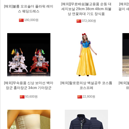
[해외][무료배송]불교용품 순동 대
[해외
[해외]볼륨 오프숄더 플라워 레이
세지보살 29cm 38cm 48cm 좌불
걸이 
스 웨딩드레스
상 연꽃좌대 기도 장식품
180,000원
372,000원
[해외]무속용품 신상 보마선 백마
[해외]할로윈의상 백설공주 코스튬
[해외
장군 홍마장군 34cm 기마장군
코스프레
유
93,600원
22,800원