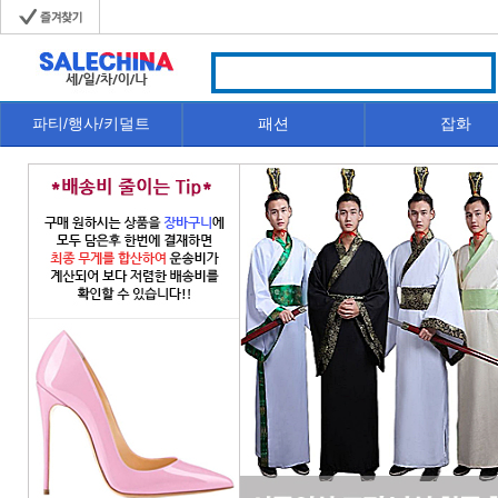
파티/행사/키덜트
패션
잡화