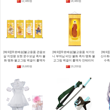
12,480원
18,480원
[해외][무료배송]불교용품 관음보
[해외][무료배송]불교용품 석가모
[해외
살 지장왕 보현 문수보살 족자 불
니 부처님 비단 불화 족자 탱화 불
산수화
화 탱화 불교그림 벽걸이 롤액자
교그림 벽걸이 롤액자 인테리어
수족
19,680원
19,200원