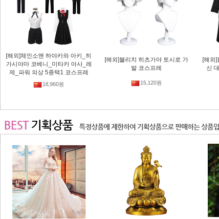
[해외]체인소맨 하야카와 아키_히
[해외]블리치 히츠가야 토시로 가
[해외
가시야마 코베니_미타카 아사_레
발 코스프레
신 
제_파워 의상 5종택1 코스프레
15,120원
18,960원