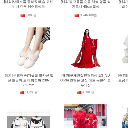
[해외]사극소품 플라워 태슬 고전
[해외]불교용품 순동 채색 명품 석
[해외
비녀 한푸 헤어장식품
가모니 48cm 불상
화
8,880원
3,746,400원
[해외][무료배송]겨울철 모카신 털
[해외]구체관절인형의상 1/3_SD
[해외
신 뽀글이 로퍼 방한화 230-
60cm 인형옷 고전 레드 몽한적 한
오공 
250mm
푸의상
11,280원
36,000원