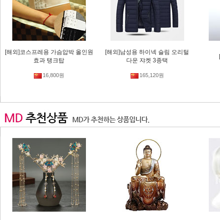
[해외]코스프레용 가슴압박 올인원
[해외]남성용 하이넥 슬림 오리털
효과 탱크탑
다운 쟈켓 3종택
16,800원
165,120원