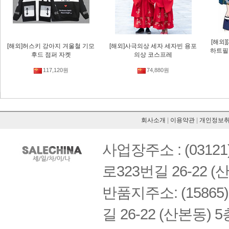
[해외
[해외]허스키 강아지 겨울철 기모
[해외]사극의상 세자 세자빈 용포
하트필
후드 점퍼 자켓
의상 코스프레
117,120원
74,880원
회사소개
|
이용약관
|
개인정보
사업장주소 : (03121
로323번길 26-22 (
반품지주소: (1586
길 26-22 (산본동) 5