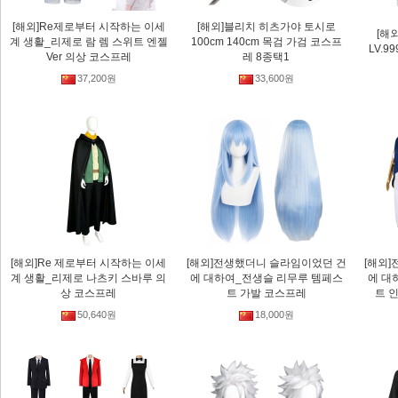
[해외]Re제로부터 시작하는 이세
[해외]블리치 히츠가야 토시로
[해
계 생활_리제로 람 렘 스위트 엔젤
100cm 140cm 목검 가검 코스프
LV.
Ver 의상 코스프레
레 8종택1
37,200원
33,600원
[해외]Re 제로부터 시작하는 이세
[해외]전생했더니 슬라임이었던 건
[해외
계 생활_리제로 나츠키 스바루 의
에 대하여_전생슬 리무루 템페스
에 대
상 코스프레
트 가발 코스프레
트 
50,640원
18,000원