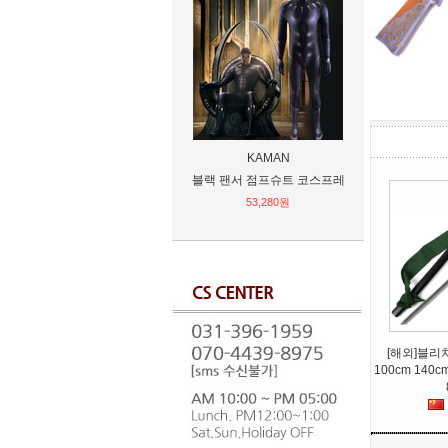
KAMAN
艾莱
블랙 팬서 점프슈트 코스프레
비엠 BMW 3시리즈 M3 E92 테
일램프 리어램프 후미등
53,280원
403,200원
[해외]블리
100cm 14