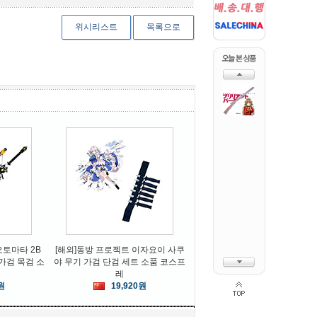
위시리스트
목록으로
FEIBEN
兔漫工作室
MENGJIE
송]명탐정 코난 대나무
[무료배송]소드 아트 온라인_소
[제작17일]문호 스트
접이식 부채
아온 유우키 아스나 110cm 램피
시 코스프레
언트 라이트 PU 가검 소
26,400원
84,000원
33,600원
오토마타 2B
[해외]동방 프로젝트 이자요이 사쿠
m 가검 목검 소
야 무기 가검 단검 세트 소품 코스프
레
레
원
19,920원