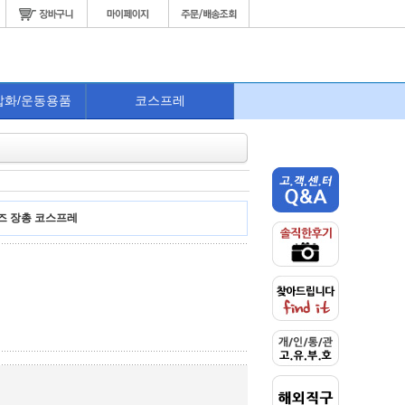
잡화/운동용품
코스프레
즈 장총 코스프레