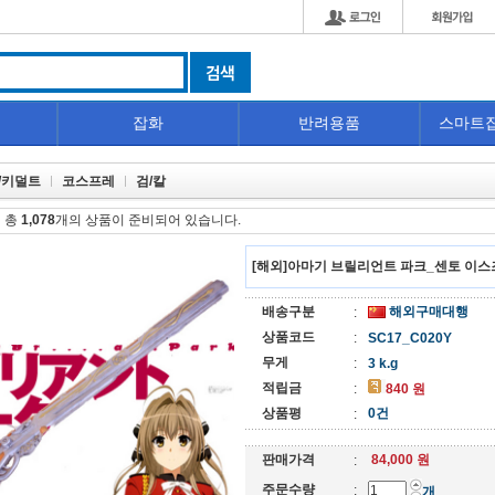
잡화
반려용품
스마트
/키덜트
코스프레
검/칼
 총
1,078
개의 상품이 준비되어 있습니다.
[해외]아마기 브릴리언트 파크_센토 이스
배송구분
해외구매대행
:
상품코드
:
SC17_C020Y
무게
:
3 k.g
적립금
:
840 원
상품평
0건
:
판매가격
84,000 원
:
주문수량
:
개