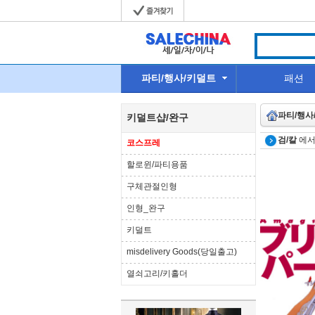
파티/행사/키덜트
패션
파티/행사
키덜트샵/완구
검/칼
에서
코스프레
할로윈/파티용품
구체관절인형
인형_완구
키덜트
misdelivery Goods(당일출고)
열쇠고리/키홀더