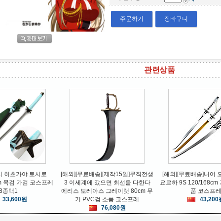
주문하기
장바구니
관련상품
DOMAN
MAG
토르 각종 5종택 망치 열쇠고리
구체관절인형신발 1/3_SD
[무료배
키홀더(2종선택출고)
1/4_MSD 인형 운동화
16,800원
32,400원
치 히츠가야 토시로
[해외][무료배송][제작15일]무직전생
[해외][무료배송]니어 
0cm 목검 가검 코스프레
3 이세계에 갔으면 최선을 다한다
요르하 9S 120/168c
8종택1
에리스 보레아스 그레이랫 80cm 무
품 코스프
33,600원
기 PVC검 소품 코스프레
43,200
76,080원