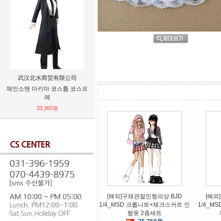
武汉北水商贸有限公司
HANGU
체인소맨 마키마 코스튬 코스프
사극의상 공작 자수 한푸 고전
천주교 성
레
일상복 코스프레
33,360원
57,600원
[해외]구체관절인형의상 BJD
[해외
1/4_MSD 크롭니트+체크스커트 인
1/4_M
형옷 2종세트