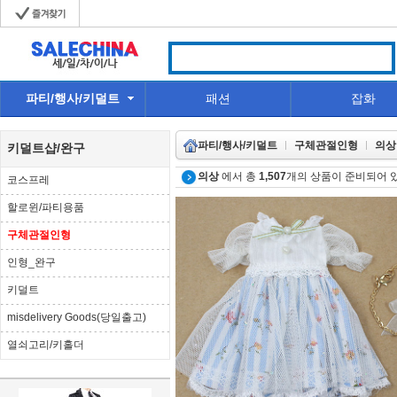
파티/행사/키덜트
패션
잡화
파티/행사/키덜트
구체관절인형
의상
키덜트샵/완구
의상
에서 총
1,507
개의 상품이 준비되어 
코스프레
할로윈/파티용품
구체관절인형
인형_완구
키덜트
misdelivery Goods(당일출고)
열쇠고리/키홀더