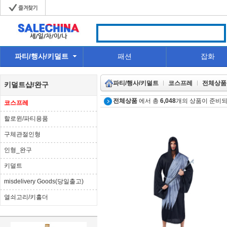
파티/행사/키덜트
패션
잡화
파티/행사/키덜트
코스프레
전체상품
키덜트샵/완구
전체상품
에서 총
6,048
개의 상품이 준비되
코스프레
할로윈/파티용품
구체관절인형
인형_완구
키덜트
misdelivery Goods(당일출고)
열쇠고리/키홀더