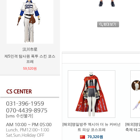
MAN
仙游
스킨 코스
하츠네 미쿠 후드티
불교용품 황양목 천수관음보살
28cm 불상
31,200원
94,080원
[해외]명일방주 엑시아 더 뉴 커버넌
[해외]
트 의상 코스프레
축제 태
70,320원