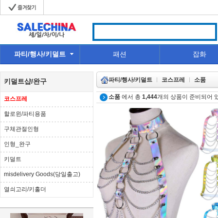
파티/행사/키덜트
패션
잡화
파티/행사/키덜트
코스프레
소품
키덜트샵/완구
소품
에서 총
1,444
개의 상품이 준비되어 
코스프레
할로윈/파티용품
구체관절인형
인형_완구
키덜트
misdelivery Goods(당일출고)
열쇠고리/키홀더