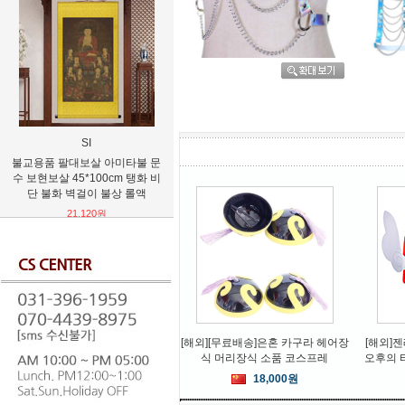
SI
YIWU
沉香红
품 팔대보살 아미타불 문
할로윈소품 유령 귀신 음향 발광
[무료배송]불교용품
현보살 45*100cm 탱화 비
걸이식 인형 인테리어 장식품
타불 불상 
 불화 벽걸이 불상 롤액
21,120원
12,480
21,120원
[해외][무료배송]은혼 카구라 헤어장
[해외]
식 머리장식 소품 코스프레
오후의 
18,000원