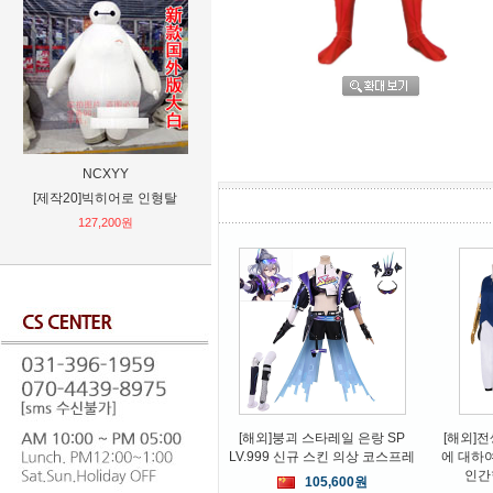
NCXYY
武汉安漫服
F
[제작20]빅히어로 인형탈
할로윈의상 스팀펑크 중세 복고
야구공 던
풍 귀족 남성 롱코트 코스튬 코
습 야구 
127,200원
스프레[S-5XL]
37,440원
[해외]붕괴 스타레일 은랑 SP
[해외]
LV.999 신규 스킨 의상 코스프레
에 대하
인간
105,600원