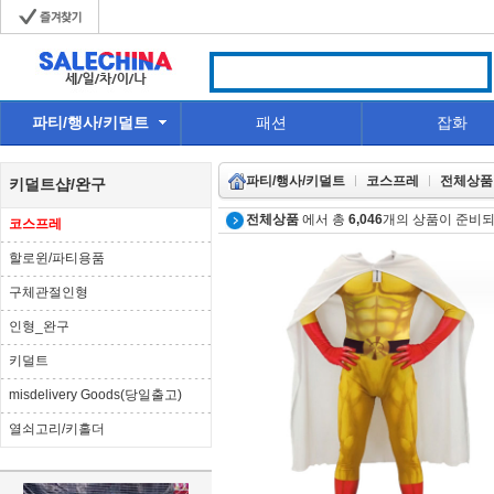
파티/행사/키덜트
패션
잡화
파티/행사/키덜트
코스프레
전체상품
키덜트샵/완구
전체상품
에서 총
6,046
개의 상품이 준비되
코스프레
할로윈/파티용품
구체관절인형
인형_완구
키덜트
misdelivery Goods(당일출고)
열쇠고리/키홀더