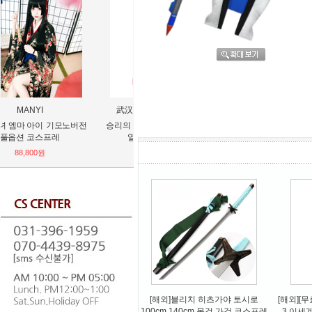
武汉圣奈供应链有限公司
航盛
S
승리의 여신 니케 유니 60cm고
십이지생 백주 술잔 술병 장식품
데이트 어
열사가발 코스프레
사키 쿠루미
48,000원
24,480원
[해외]블리치 히츠가야 토시로
[해외][
100cm 140cm 목검 가검 코스프레
3 이세