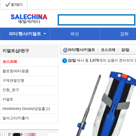
파티/행사/키덜트
패션
잡화
파티/행사/키덜트
코스프레
검/칼
키덜트샵/완구
검/칼
에서 총
1,078
개의 상품이 준비되어 
코스프레
할로윈/파티용품
구체관절인형
인형_완구
키덜트
misdelivery Goods(당일출고)
열쇠고리/키홀더