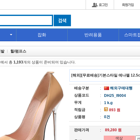
잡화
반려용품
스마트
신발
힐/펌프스
에서 총
1,193
개의 상품이 준비되어 있습니다.
[해외][무료배송]기본스타일 에나멜 12.5c
배송구분
해외구매대행
:
상품코드
:
DH25_I9004
무게
:
1 k.g
적립금
:
893 원
상품평
0건
:
판매가격
89,280 원
:
색상