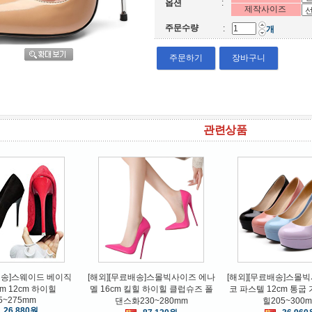
옵션
:
제작사이즈
주문수량
:
개
주문하기
장바구니
관련상품
WDOLL
广州鑫乐服饰有限公司
AOKA
]구체관절인형의상
할로윈의상 여성 처키 조커 코스
빅히어로 통풍구 차량 피규
_msd 1/6_usd 깃털
튬 코스프레
향제 2종세트
스 원피스
21,120원
20,640원
9,600원
배송]스웨이드 베이직
[해외][무료배송]스몰빅사이즈 에나
[해외][무료배송]스몰
cm 12cm 하이힐
멜 16cm 킬힐 하이힐 클럽슈즈 폴
코 파스텔 12cm 통굽
5~275mm
댄스화230~280mm
힐205~300
26,880원