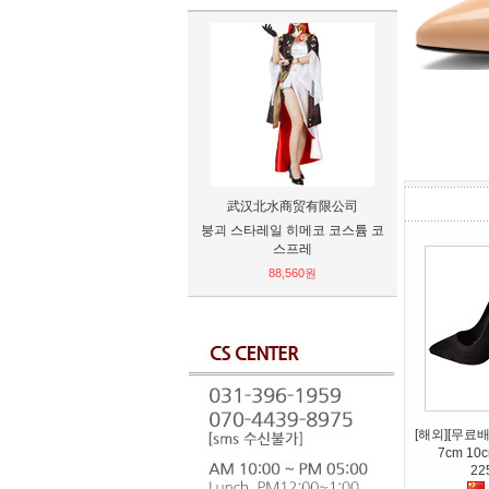
LUNHUI
Q
[제작25일]러브 라이브 미나미
[제작17일
코토리 무대복 코스프레
1/3_sd 1/4
드레
102,720원
12
[해외][무료
7cm 10
22