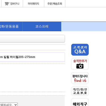
잡화/운동용품
코스프레
m 킬힐 하이힐205~275mm