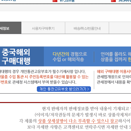
87,120원
36,960
세정보
사용자구매후기
배송/취소/반품안내