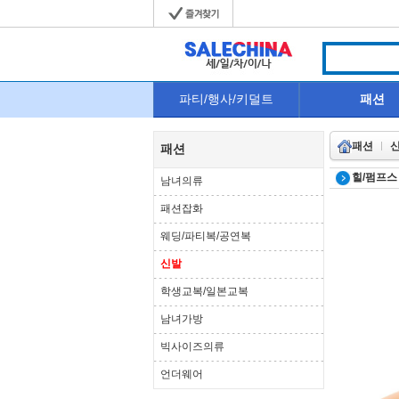
파티/행사/키덜트
패션
패션
패션
힐/펌프스
남녀의류
패션잡화
웨딩/파티복/공연복
신발
학생교복/일본교복
남녀가방
빅사이즈의류
언더웨어