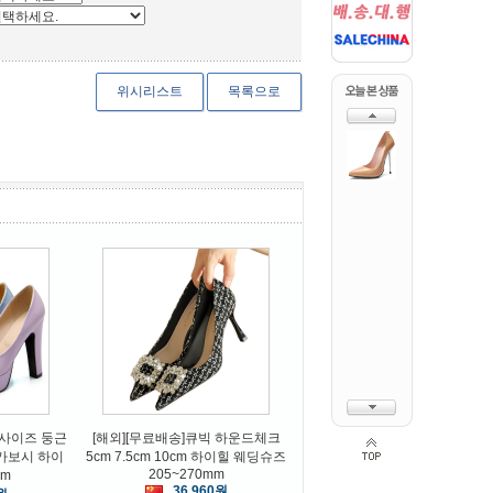
위시리스트
목록으로
MEIMAN
LANYE
어 방
사극소품 고전 웨딩신부 골드 봉
[무료배송]원피스 캐릭터 반팔티
신
학 화관 귀걸이 헤어장식품
셔츠[XS-4XL] 23종택1
12,000원
16,320원
빅사이즈 둥근
[해외][무료배송]큐빅 하운드체크
 가보시 하이
5cm 7.5cm 10cm 하이힐 웨딩슈즈
205~270mm
mm
36,960원