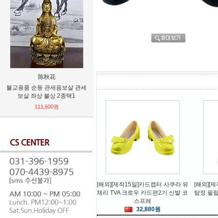
陈秋花
BAYI
불교용품 순동 관세음보살 관세
할로윈의상 중세 기사단 갑옷 공
벤츠 C E
보살 좌상 불상 2종택1
연의상 코스튬 코스프레
3D 타이어
111,600원
93,600원
[해외][제작15일]카드캡터 사쿠라 유
[해외][
체리 TVA 크로우 카드편2기 신발 코
탐정 필
스프레
32,880원