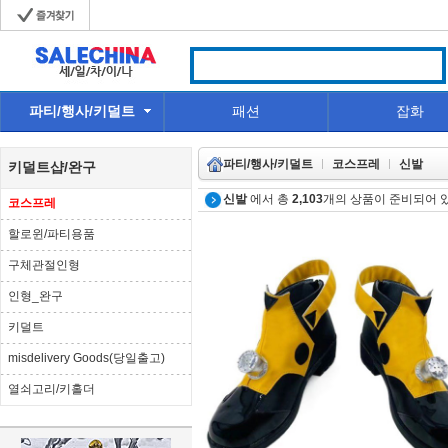
파티/행사/키덜트
패션
잡화
파티/행사/키덜트
코스프레
신발
키덜트샵/완구
신발
에서 총
2,103
개의 상품이 준비되어 
코스프레
할로윈/파티용품
구체관절인형
인형_완구
키덜트
misdelivery Goods(당일출고)
열쇠고리/키홀더