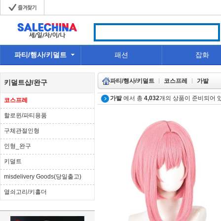
파티/행사/키덜트
패션
잡화
파티/행사/키덜트
코스프레
가발
키덜트샵/완구
가발
에서 총
4,032
개의 상품이 준비되어 
코스프레
할로윈/파티용품
구체관절인형
인형_완구
키덜트
misdelivery Goods(당일출고)
열쇠고리/키홀더