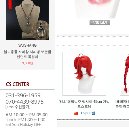
WUSHANG
金佳
불교용품 사리함 사리병 보관함
[무료배송]초슬림 0.2mm 아이폰
나의 히어
펜던트 목걸이
11 아이폰11pro 아이폰11pro
max 폰케이스 2
9,600원
17,520원
[해외]명일방주 엑시아 45cm 가발
[해외]
코스프레
축제 태
15,600원