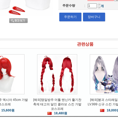
주문수량
:
개
주문하기
장바구니
AHON
上海筱静服饰
FULUOMAO
관련상품
2년식]다혼 DAHON
할로윈 앨리스 메이드복 하녀복
가면라이더 반팔 면티셔츠 
니 16인치 10.9kg
소녀 코스프레
택
단 접이
33,600원
31,680원
6,800원
 엑시아 45cm 가발
[해외]명일방주 머틀 텐닌카 활기찬
[해외]붕괴 스타레일
코스프레
축제 태고의 달인 콜라보 스킨 가발
LV.999 신규 스킨 
코스프레
15,600원
18,000
18,480원