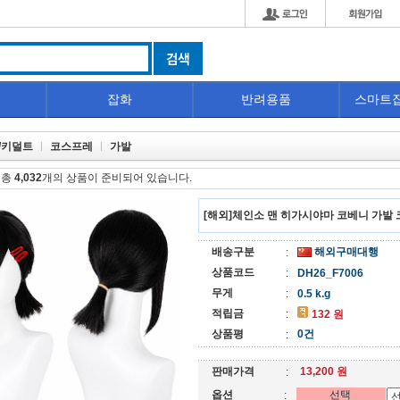
잡화
반려용품
스마트
/키덜트
코스프레
가발
 총
4,032
개의 상품이 준비되어 있습니다.
[해외]체인소 맨 히가시야마 코베니 가발
배송구분
해외구매대행
:
상품코드
:
DH26_F7006
무게
:
0.5 k.g
적립금
:
132 원
상품평
0건
:
판매가격
13,200 원
:
옵션
선택
: