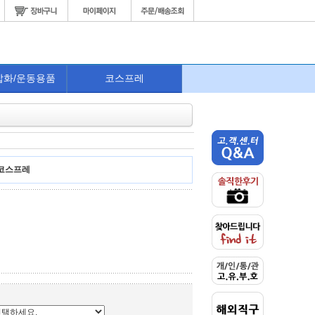
잡화/운동용품
코스프레
 코스프레