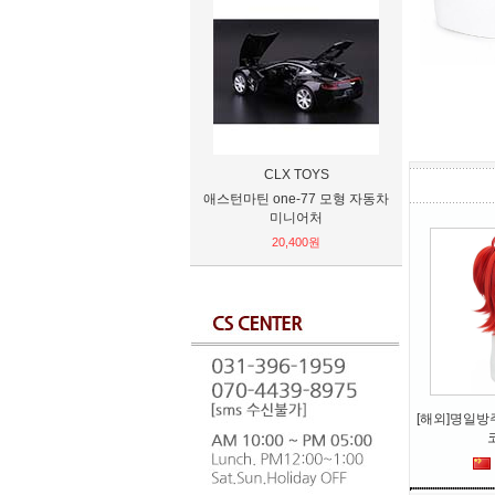
CLX TOYS
D
애스턴마틴 one-77 모형 자동차
[2021/202
미니어처
GEMINI 제미
3
20,400원
31
[해외]명일방주