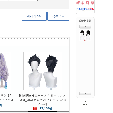
위시리스트
목록으로
HANGU
ZEUS
13종
사극의상 선녀풍 고전 한푸 코스
ZEUS 색상별 벌 곰돌이 오토바
[무
프레
이 헬멧
48,720원
50,400원
 은랑 SP
[해외]Re 제로부터 시작하는 이세계
가발 코스프레
생활_리제로 나츠키 스바루 가발 코
스프레
원
13,440원