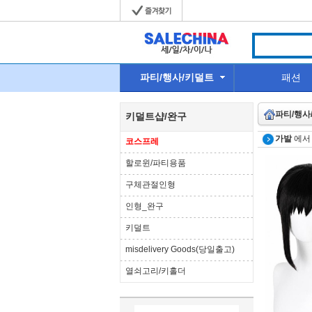
파티/행사/키덜트
패션
파티/행사
키덜트샵/완구
가발
에서
코스프레
할로윈/파티용품
구체관절인형
인형_완구
키덜트
misdelivery Goods(당일출고)
열쇠고리/키홀더