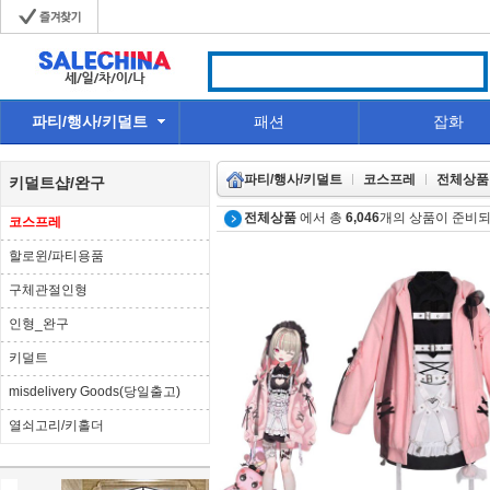
파티/행사/키덜트
패션
잡화
파티/행사/키덜트
코스프레
전체상품
키덜트샵/완구
전체상품
에서 총
6,046
개의 상품이 준비되
코스프레
할로윈/파티용품
구체관절인형
인형_완구
키덜트
misdelivery Goods(당일출고)
열쇠고리/키홀더