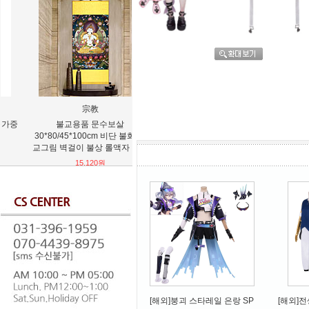
宗教
YIHANG
불교용품 문수보살
불교용품 사비관음 문수보살 연
소드 아트
30*80/45*100cm 비단 불화 불
화생대사 황재신 석가모니 불화
교그림 벽걸이 불상 롤액자 그림
탱화 불교그림 원목 탁상액자
15,120원
53,280원
[해외]붕괴 스타레일 은랑 SP
[해외]