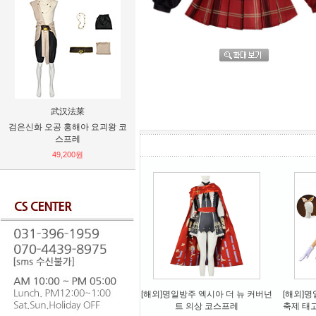
武汉法莱
义乌市瑞丝假发厂实力供
검은신화 오공 홍해아 요괴왕 코
보컬로이드 하츠네 미쿠 2022년
불교용품
스프레
레이싱 토로피컬 메이드 고열사
29
가발 코스프레
49,200원
19,440원
[해외]명일방주 엑시아 더 뉴 커버넌
[해외]
트 의상 코스프레
축제 태