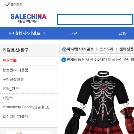
파티/행사/키덜트
패션
잡화
파티/행사/키덜트
코스프레
전체상품
키덜트샵/완구
전체상품
에서 총
6,048
개의 상품이 준비되
코스프레
할로윈/파티용품
구체관절인형
인형_완구
키덜트
misdelivery Goods(당일출고)
열쇠고리/키홀더