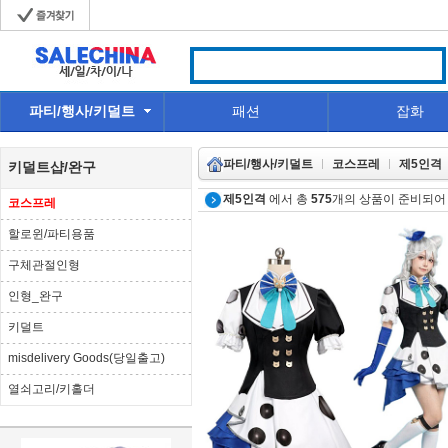
파티/행사/키덜트
패션
잡화
파티/행사/키덜트
코스프레
제5인격
키덜트샵/완구
제5인격
에서 총
575
개의 상품이 준비되어
코스프레
할로윈/파티용품
구체관절인형
인형_완구
키덜트
misdelivery Goods(당일출고)
열쇠고리/키홀더