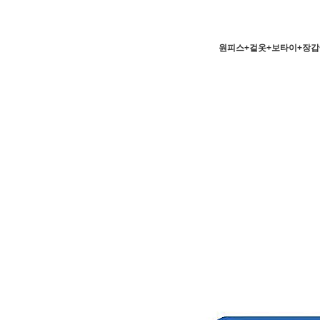
원피스+겉옷+보타이+장갑