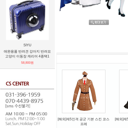
SIYU
ZHUIFONG
애완용품 반려견 강아지 반려묘
사극의상 고대 궁중 레드 한푸
구체관절인형
고양이 이동장 캐리어 4종택1
의상 코스프레
옷
58,800원
37,680원
[해외]제5인격 공군 기본 스킨 코스
[해외]제
프레