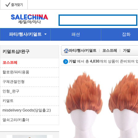
파티/행사/키덜트
패션
잡화
파티/행사/키덜트
코스프레
가발
키덜트샵/완구
가발
에서 총
4,030
개의 상품이 준비되어 
코스프레
할로윈/파티용품
구체관절인형
인형_완구
키덜트
misdelivery Goods(당일출고)
열쇠고리/키홀더