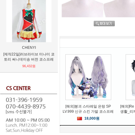
CHENYI
GAO
盛西
22일]러브라이브 미나미 코
원피스 로우 배색 순면 반팔티셔
독일 텔레푼켄 TEL
써니데이송 버전 코스프레
츠[M-4XL] 4종택1
EF11/EF12 전압
진공관
96,432원
21,120원
97,848
[해외]붕괴 스타레일 은랑 SP
[해외]R
LV.999 신규 스킨 가발 코스프레
생활_리
18,000원