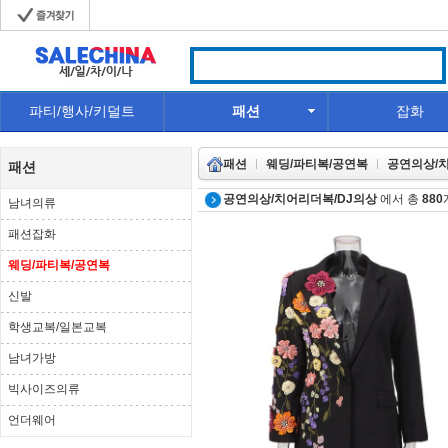
파티/행사/키덜트
패션
잡화
패션
웨딩/파티복/공연복
공연의상/
패션
공연의상/치어리더복/DJ의상
에서 총
880
남녀의류
패션잡화
웨딩/파티복/공연복
신발
학생교복/일본교복
남녀가방
빅사이즈의류
언더웨어