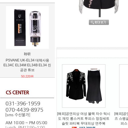
聆听
镇平
PSVANE UK-EL34 대체사용
불교용품 황동 적동 천수관음보
불교용품
EL34C EL34M EL34B EL34 진
살 26cm 불상 2종택1
공관 튜브
254,400원
50,220원
[해외]공연의상 여성 블랙 자수 턱시
[해외]공
도 재킷 롱스커트 투피스 정장세트
즈 스팽
슬릿 파티복 무대의상 연주복
피스