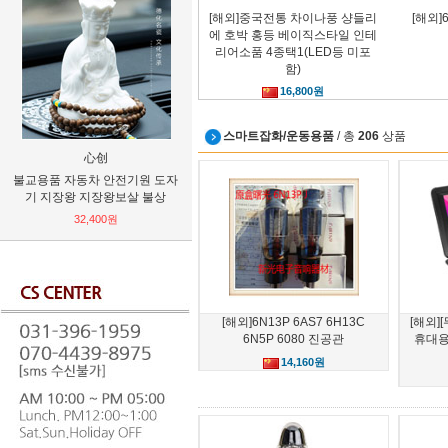
[해외]중국전통 차이나풍 샹들리
[해외]
에 호박 홍등 베이직스타일 인테
리어소품 4종택1(LED등 미포
함)
16,800원
스마트잡화/운동용품
/ 총
206
상품
心创
WUHOU
D
불교용품 자동차 안전기원 도자
구체관절인형가구 1/4_msd
Macros
기 지장왕 지장왕보살 불상
1/6_usd공용 인형 TV거치대 수
레이나 프
납장 인형가구 9종택1
32,400원
18,240원
[해외]6N13P 6AS7 6H13C
[해외
6N5P 6080 진공관
휴대용
14,160원