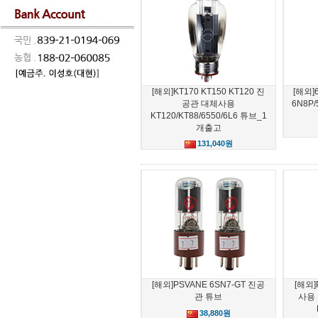
[해외]KT170 KT150 KT120 진
[해외]
공관 대체사용
6N8P/
KT120/KT88/6550/6L6 튜브_1
개출고
131,040원
[해외]PSVANE 6SN7-GT 진공
[해외]
관 튜브
사용 
38,880원