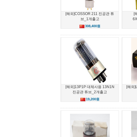
[해외]COSSOR 211 진공관 튜
[
브_1개출고
6
308,400원
[해외]13P1P 대체사용 13N1N
[해외]
진공관 튜브_2개출고
19,200원