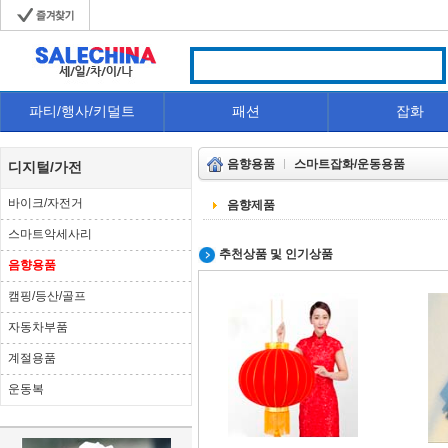
파티/행사/키덜트
패션
잡화
음향용품
스마트잡화/운동용품
디지털/가전
바이크/자전거
음향제품
스마트악세사리
추천상품 및 인기상품
음향용품
캠핑/등산/골프
자동차부품
계절용품
운동복