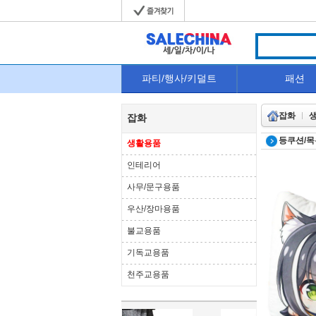
파티/행사/키덜트
패션
잡화
잡화
등쿠션/
생활용품
인테리어
사무/문구용품
우산/장마용품
불교용품
기독교용품
천주교용품