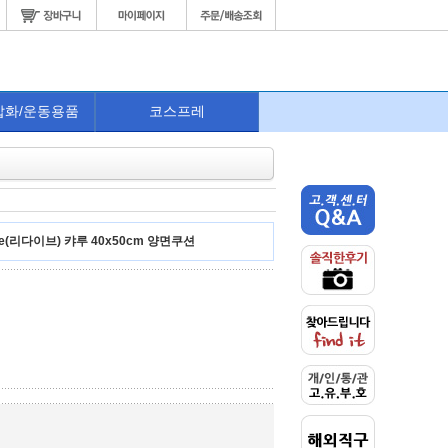
잡화/운동용품
코스프레
e(리다이브) 캬루 40x50cm 양면쿠션