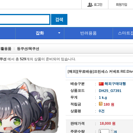
잡화
반려용품
스마트
생활용품
등쿠션/목쿠션
목쿠션
에서 총
529
개의 상품이 준비되어 있습니다.
[해외][무료배송]프린세스 커넥트 RE:Div
배송구분
해외구매대행
:
상품코드
:
DH25_G7391
무게
:
1 k.g
적립금
:
180 원
상품평
0건
:
판매가격
18,000 원
:
주문수량
:
개