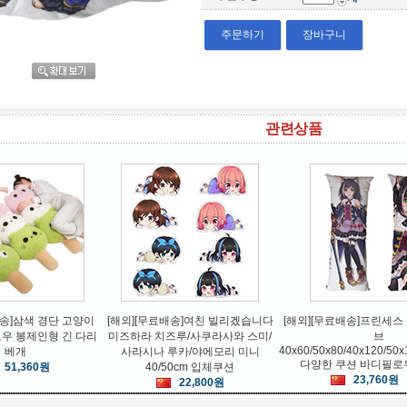
주문하기
장바구니
관련상품
ANGNAN
MANMENG
DILONG
 사랑이 하고 싶
[무료배송]B-로봇 가브타크 아이
불교용품 스틸티타늄 육
 릿카 코스프레
폰 7/8/X/11/12 아이폰12 프로맥
펜던트 목걸이
스 SE2 소프트
4,400원
15,840원
15,600원
배송]삼색 경단 고양이
[해외][무료배송]여친 빌리겠습니다
[해외][무료배송]프린세스
우 봉제인형 긴 다리
미즈하라 치즈루/사쿠라사와 스미/
브
40x60/50x80/40x120/50
베개
사라시나 루카/야에모리 미니
다양한 쿠션 바디필로우
51,360원
40/50cm 입체쿠션
23,760원
22,800원