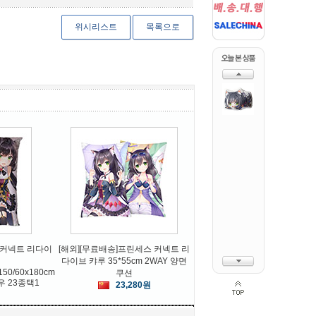
위시리스트
목록으로
LAOCHANG
PINSE
자진언
중국풍 고전 대나무 접이식 부채
할로윈의상 중세유럽 황제 왕자
전통
의상 코스튬 코스프레
18,000원
31,920원
 커넥트 리다이
[해외][무료배송]프린세스 커넥트 리
다이브 캬루 35*55cm 2WAY 양면
x150/60x180cm
쿠션
 23종택1
23,280원