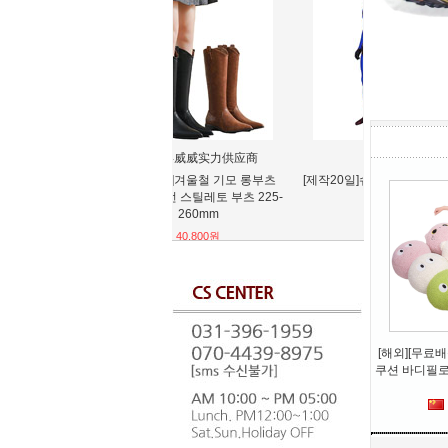
KAMAN
JI
[제작20일]슈퍼맨 리턴즈 코스튬
중2이병이라도
코스프레
어 타카나시
70,080원
10
[해외][무료
쿠션 바디필로