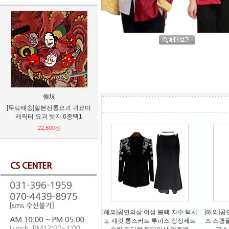
TULUTULU
阜阳市颍泉
요괴 귀요미
[무료배송]원펀맨 아이폰 6/6S
로리타 소녀감성 왕리본 레이스
 6종택1
6+/6S+ 7/8 7+/8+ X 소프트 폰케
드레스 원피스 코스프레
이스
70,800원
22,800원
[해외]공연의상 여성 블랙 자수 턱시
[해외]공
도 재킷 롱스커트 투피스 정장세트
즈 스팽