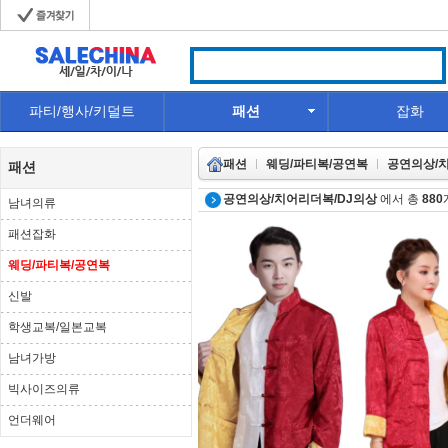
파티/행사/키덜트
패션
잡화
패션
웨딩/파티복/공연복
공연의상/
패션
공연의상/치어리더복/DJ의상
에서 총
880
남녀의류
패션잡화
웨딩/파티복/공연복
신발
학생교복/일본교복
남녀가방
빅사이즈의류
언더웨어