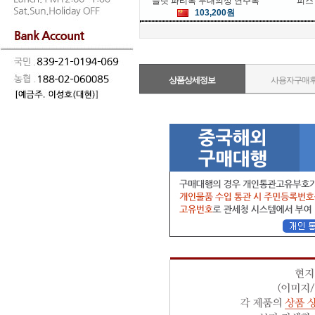
슬릿 파티복 무대의상 연주복
피스
103,200원
상품상세정보
사용자구매