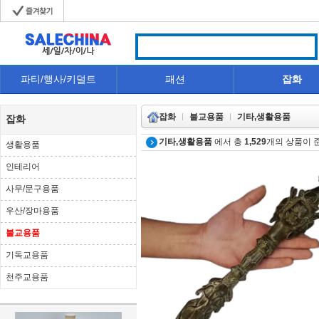
파티/행사/키덜트
패션
잡화
잡화
불교용품
기타,생활용품
잡화
기타,생활용품
에서 총
1,529
개의 상품이 
생활용품
인테리어
사무/문구용품
우산/장마용품
불교용품
기독교용품
천주교용품