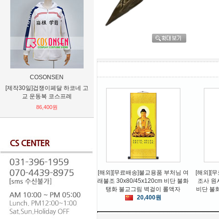
COSONSEN
TCOS
[제작30일]겁쟁이페달 하코네 고
[제작30일]동방 프로젝트 하쿠레
[제작50일
교 운동복 코스프레
이 레이무 코스프레
래불
86,400원
111,600원
[해외][무료배송]불교용품 부처님 여
[해외][
래불조 30x80/45x120cm 비단 불화
조사 원
탱화 불교그림 벽걸이 롤액자
비단 불
20,400원