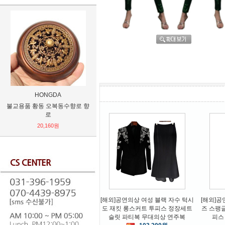
HONGDA
艺弘
불교용품 황동 오복동수향로 향
불교용품 황동 보현보살 15.5cm
무속용품
로
불상
삼신할머니 
불화 
20,160원
88,800원
[해외]공연의상 여성 블랙 자수 턱시
[해외]공
도 재킷 롱스커트 투피스 정장세트
즈 스팽
슬릿 파티복 무대의상 연주복
피스