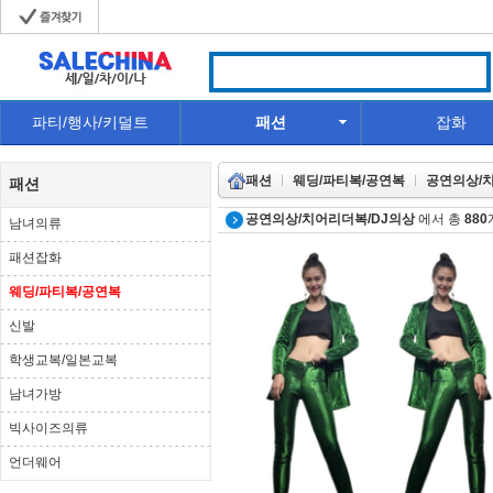
파티/행사/키덜트
패션
잡화
패션
웨딩/파티복/공연복
공연의상/
패션
공연의상/치어리더복/DJ의상
에서 총
880
남녀의류
패션잡화
웨딩/파티복/공연복
신발
학생교복/일본교복
남녀가방
빅사이즈의류
언더웨어