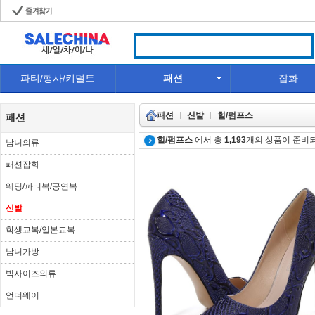
파티/행사/키덜트
패션
잡화
패션
신발
힐/펌프스
패션
힐/펌프스
에서 총
1,193
개의 상품이 준비
남녀의류
패션잡화
웨딩/파티복/공연복
신발
학생교복/일본교복
남녀가방
빅사이즈의류
언더웨어