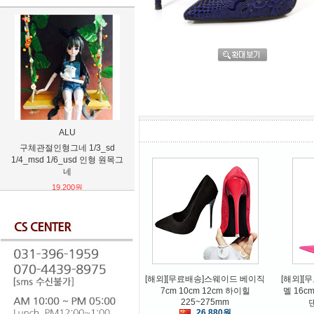
TB
XIAOMAO
武汉
함대 콜렉션 칸코레 금강 코스프
오버워치 다양한 캐릭터 24종 반
진격의 거
레
팔 셔츠
Final S
62,400원
25,200원
[해외][무료배송]스웨이드 베이직
[해외]
7cm 10cm 12cm 하이힐
멜 16
225~275mm
26,880원