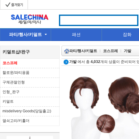
파티/행사/키덜트
패션
잡화
파티/행사/키덜트
코스프레
가발
키덜트샵/완구
가발
에서 총
4,032
개의 상품이 준비되어 
코스프레
할로윈/파티용품
구체관절인형
인형_완구
키덜트
misdelivery Goods(당일출고)
열쇠고리/키홀더