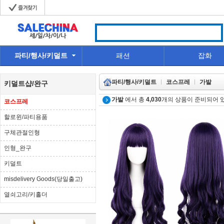
파티/행사/키덜트
패션
잡화
파티/행사/키덜트
코스프레
가발
키덜트샵/완구
가발
에서 총
4,030
개의 상품이 준비되어 
코스프레
할로윈/파티용품
구체관절인형
인형_완구
키덜트
misdelivery Goods(당일출고)
열쇠고리/키홀더