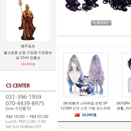
镇平县永
汉川欧万尼服饰有限公司
惠州市
불교용품 순동 지장왕 지장왕보
블루 비틀 점프슈트 코스튬 코스
[무료배송
살 32cm 입불상
프레
바늘 SI
유심제
184,800원
24,480원
[해외]붕괴 스타레일 은랑 SP
[해외]R
LV.999 신규 스킨 가발 코스프레
생활_리
18,000원