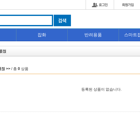
잡화
반려용품
스마트
꾨젅
젅 >>
/ 총
0
상품
등록된 상품이 없습니다.
贸易有限公司
PULEI
深圳市黑阳电子有限公
성 블랙 스웨이드
니어 오토마타 요르하 2B 반팔
[무료배송]드론용품 DJI 아
츠 /225~270mm
티셔츠[XS-5XL] 18종택1
AVATA/O3 필터 자외선 차
즈 ND CPL 편광
,120원
21,600원
18,960원