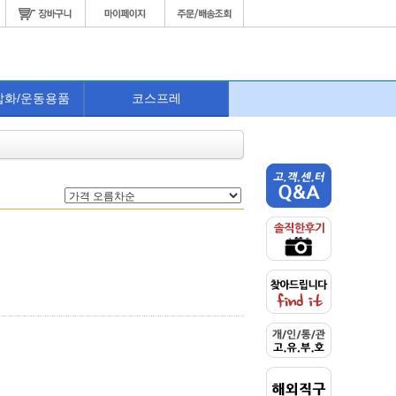
잡화/운동용품
코스프레
司
JUEDUI
厂货通
바타
킬티 크라운 유즈리하 이노리 바
판타지 가상세계 스팀펑크
불교
단 렌
디필로우
steampunk 기계 톱니 열쇠 목걸
이 할로윈 소품 코스프레
80,640원
4,800원