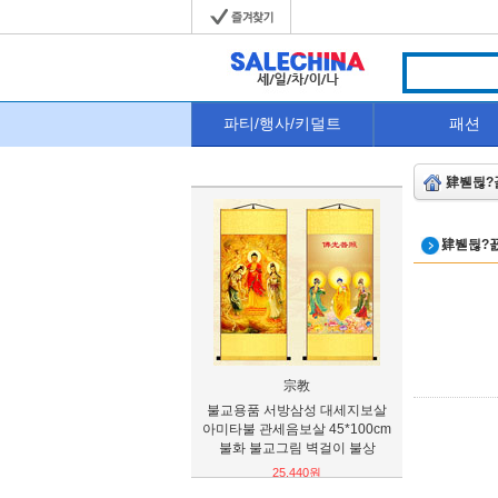
파티/행사/키덜트
패션
肄붿뒪?
肄붿뒪?꾨
宗教
台州市巨广
불교용품 서방삼성 대세지보살
[무료배송]여
아미타불 관세음보살 45*100cm
7cm 스판 롱부
불화 불교그림 벽걸이 불상
33
25,440원