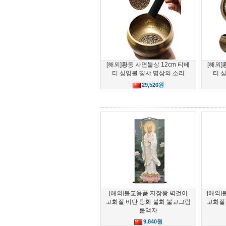
[해외]황동 사면불상 12cm 티베
[해외]
티 싱잉불 땽샤 명상의 소리
티 
29,520원
[해외]불교용품 지장왕 벽걸이
[해외
고화질 비단 탕화 불화 불교그림
고화질
롤액자
9,840원