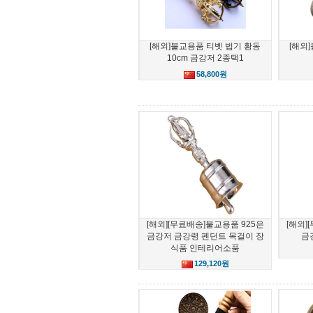
[해외]불교용품 티벳 법기 황동
[해외
10cm 금강저 2종택1
58,800원
[해외][무료배송]불교용품 925은
[해외]
금강저 금강령 펜던트 목걸이 장
금
식품 인테리어소품
129,120원