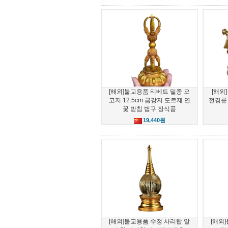
[해외]불교용품 티베트 밀종 오
[해외
고저 12.5cm 금강저 도르제 연
전경륜
꽃 받침 법구 장식품
19,440원
[해외]불교용품 수정 사리탑 알
[해외