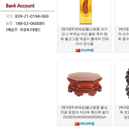
[해외][무료배송]불교용품 석가
[해외
모니 부처님 비단 불화 족자 탱
자 산
화 불교그림 벽걸이 롤액자 인테
화 풍
리어 장식품
19,200원
[해외][무료배송]불교용품 불상
[해외
연꽃 받침대 자단목 흑단목 팔각
목 연
25/30/35/40/45/50/55/60cm
받
284,640원