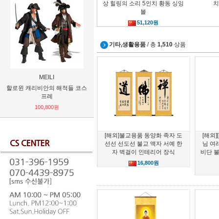
상 힐링의 소리 5인치 황동 싱잉
치
볼
51,120원
기타,생활용품
/ 총
1,510
상품
MEILI
FUHUI
할로윈 캐리비안의 해적들 코스
불교용품 하계절 승복 여름승복
[제작17일
프레
법의
세이버 
100,800원
108,000원
[해외]불교용품 동양화 족자 도
[해외
선선 선도선 불교 액자 서예 한
님 여래
자 벽걸이 인테리어 장식
비단 
16,800원