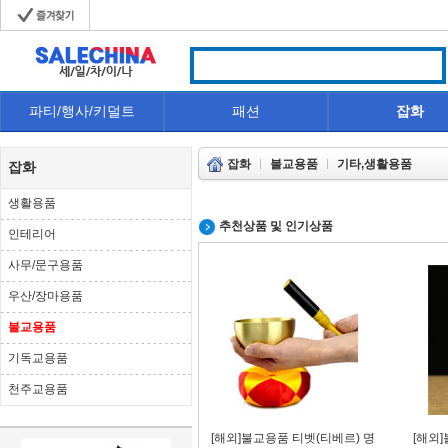
파티/행사/키덜트
패션
잡화
잡화
불교용품
기타,생활용품
잡화
생활용품
추천상품 및 인기상품
인테리어
사무/문구용품
우산/장마용품
불교용품
기독교용품
천주교용품
[해외]불교용품 티벳(티베르) 명
[해외