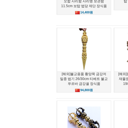
오합 사리함 사리병 보관함
탑
11.5cm 보탑 법당 제단 장식품
14,400원
[해외]불교용품 황양목 금강저
[해외
밀종 법기 26/30cm 티베트 불교
재물운
푸르바 금강궐 장식품
1
94,800원